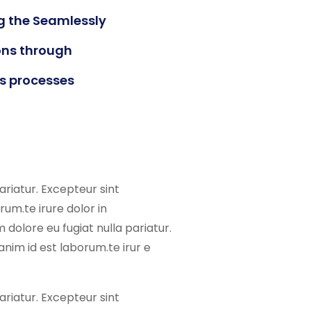
g the Seamlessly
ons through
s processes
pariatur. Excepteur sint
rum.te irure dolor in
m dolore eu fugiat nulla pariatur.
anim id est laborum.te irur e
pariatur. Excepteur sint