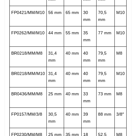
FP0421/MM/M10
56 mm
65 mm
30
70,5
M10
mm
mm
FP0262/MM/M10
44 mm
55 mm
35
77 mm
M10
mm
BR0218/MM/M8
31,4
40 mm
40
79,5
M8
mm
mm
mm
BR0218/MM/M10
31,4
40 mm
40
79,5
M10
mm
mm
mm
BR0436/MM/M8
25 mm
40 mm
33
73 mm
M8
mm
FP0157/MM/3/8
30,5
40 mm
39
88 mm
3/8″
mm
mm
FP0230/MM/M8
25 mm
35 mm
18
52,5
M8