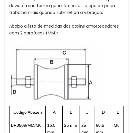
devido à sua forma geométrica, esse tipo de peça
trabalha mais quando submetida à vibração.
Abaixo a lista de medidas dos coxins amortecedores
com 2 parafusos (MM):
Código Abezen
A
B
C
D
E
BR0509/MM/M6
16,5
25 mm
25
60,5
M6
mm
mm
mm