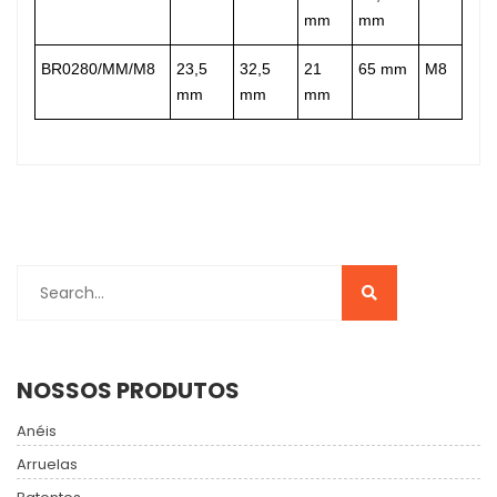
mm
mm
BR0280/MM/M8
23,5
32,5
21
65 mm
M8
mm
mm
mm
NOSSOS PRODUTOS
Anéis
Arruelas