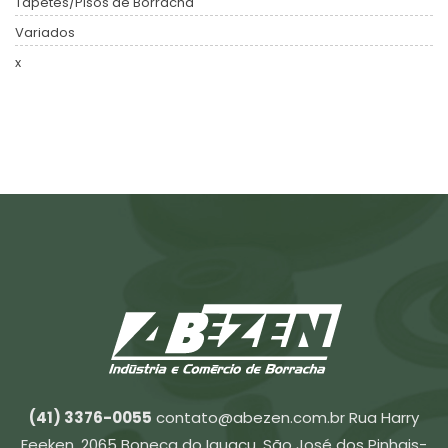
Tapetes/Pisos de Borracha
Variados
x
(41) 3376-0055
contato@abezen.com.br
Rua Harry
Feeken, 2065 Boneca do Iguaçu, São José dos Pinhais-